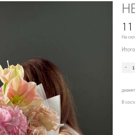
Н
11
На скл
Итого
-
диаме
В сост