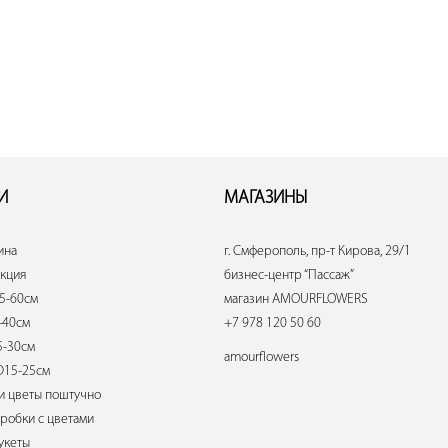
И
МАГАЗИНЫ
ина
г. Смферополь, пр-т Кирова, 29/1
екция
бизнес-центр “Пассаж”
5-60см
магазин AMOURFLOWERS
-40см
+7 978 120 50 60
5-30см
amourflowers
D15-25см
и цветы поштучно
робки с цветами
укеты