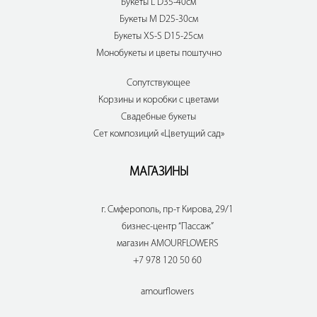
Букеты L D35-40см
Букеты M D25-30см
Букеты XS-S D15-25см
Монобукеты и цветы поштучно
Сопутствующее
Корзины и коробки с цветами
Свадебные букеты
Сет композиций «Цветущий сад»
МАГАЗИНЫ
г. Смферополь, пр-т Кирова, 29/1
бизнес-центр “Пассаж”
магазин AMOURFLOWERS
+7 978 120 50 60
amourflowers